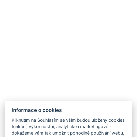
Povlečení navíc
Denní úklid
Toaletní potřeby zdarma
Typy postelí: 1x Samostatná postel, 1x Velká
manželská postel
Velikost postele: Šířka: 180cm, Délka: 200cm
Rychlovarná konvice
Set na kávu/čaj
REZERVOVAT NYNÍ
ZPĚT NA POKOJE
Informace o cookies
Kliknutím na Souhlasím se vším budou uloženy cookies
funkční, výkonnostní, analytické i marketingové -
dokážeme vám tak umožnit pohodlné používání webu,